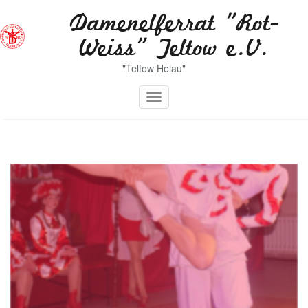
Zum
Damenelferrat "Rot-
Inhalt
springen
Weiss" Teltow e.V.
"Teltow Helau"
Toggle navigation