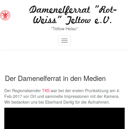
Zum
Damenelferrat "Rot-
Inhalt
springen
Weiss" Teltow e.V.
"Teltow Helau"
Toggle navigation
Der Damenelferrat in den Medien
Der Regionalsender
TKS
war bei der ersten Prunksitzung am 4-
Feb-2017 vor Ort und sammelte Impressionen mit der Kamera.
Wir bedanken uns bei Eberhard Derlig für die Aufnahmen.